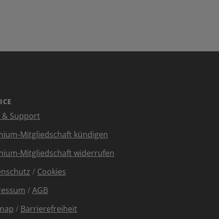
ICE
e & Support
ium-Mitgliedschaft kündigen
ium-Mitgliedschaft widerrufen
enschutz
/
Cookies
ressum
/
AGB
emap
/
Barrierefreiheit