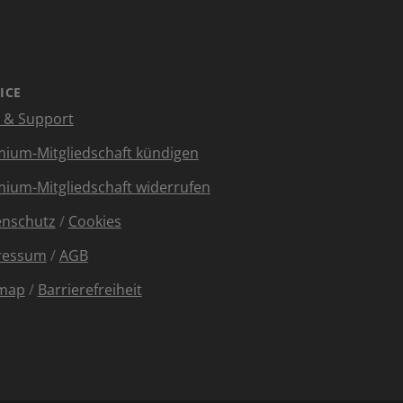
ICE
e & Support
ium-Mitgliedschaft kündigen
ium-Mitgliedschaft widerrufen
enschutz
/
Cookies
ressum
/
AGB
emap
/
Barrierefreiheit